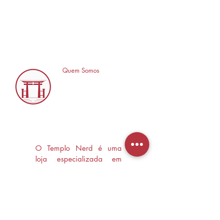
Quem Somos
O Templo Nerd é uma
loja especializada em
Mangás, HQ's e Livros
Nerd criada com o
objetivo de trocas
experiências e divulgar a
cultura Nerd/Otaku em