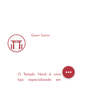
Quem Somos
O Templo Nerd é uma
loja especializada em
Mangás, HQ's e Livros
Nerd criada com o
objetivo de trocas
experiências e divulgar a
cultura Nerd/Otaku em