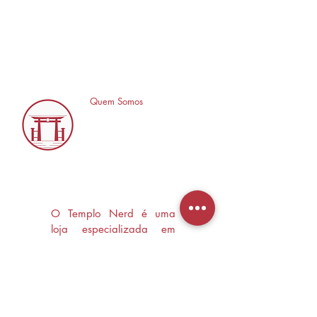
Quem Somos
O Templo Nerd é uma
loja especializada em
Mangás, HQ's e Livros
Nerd criada com o
objetivo de trocas
experiências e divulgar a
cultura Nerd/Otaku em