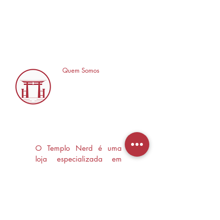
Quem Somos
O Templo Nerd é uma
loja especializada em
Mangás, HQ's e Livros
Nerd criada com o
objetivo de trocas
experiências e divulgar a
cultura Nerd/Otaku em