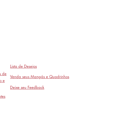
Lista de Desejos
as de
Venda seus Mangás e Quadrinhos
o e
Deixe seu Feedback
tes
Avaliações
- em breve