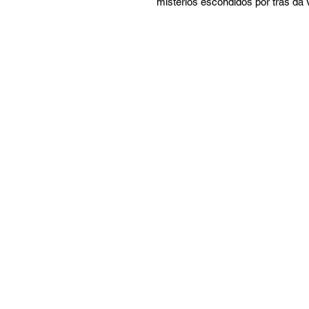
mistérios escondidos por trás da V