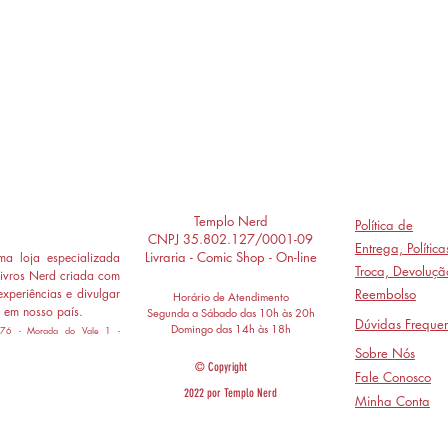
Templo Nerd
Política de
CNPJ 35.802.127/0001-09
Entrega,
Polític
Livraria - Comic Shop - On-line
a loja especializada
Troca, Devoluçã
ivros Nerd criada com
experiências e divulgar
Reembolso
Horário de Atendimento
 em nosso país.
Segunda a Sábado das 10h às 20h
Dúvidas Frequen
Domingo das 14h às 18h
 776 - Morada do Vale 1 -
Sobre Nós
© Copyright
Fale Conosco
2022 por Templo Nerd
Minha Conta