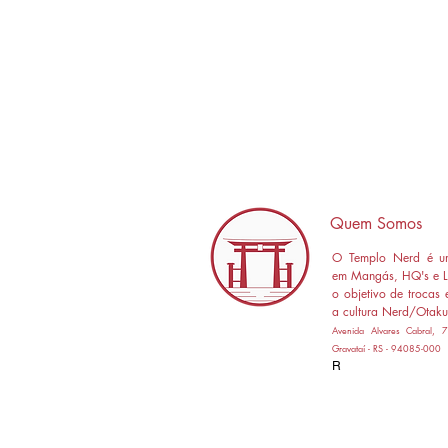
Quem Somos
O Templo Nerd é um
em Mangás, HQ's e L
o objetivo de trocas 
a cultura Nerd/Otaku
Avenida Alvares Cabral,
Gravataí - RS - 94085-000
R