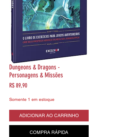
Dungeons & Dragons -
Personagens & Missões
Preço
R$ 89,90
Somente 1 em estoque
ADICIONAR AO CARRINHO
COMPRA RÁPIDA