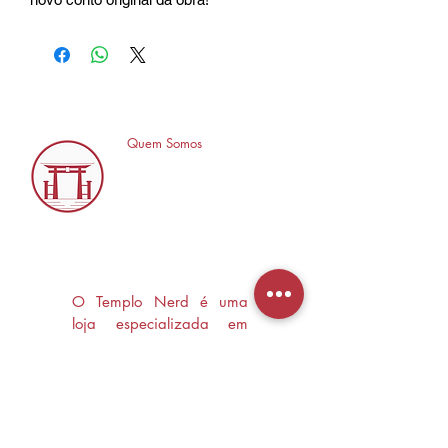
Quem Somos
O Templo Nerd é uma
loja especializada em
Mangás, HQ's e Livros
Nerd criada com o
objetivo de trocas
experiências e divulgar a
cultura Nerd/Otaku em